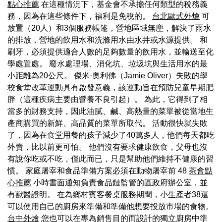
點心推薦
在這種情況下，基金會不承擔任何類型的稅務義
務，因為在這些條件下，福利是免稅的。
台北歐式外燴
可
放置（20人）和3個服務帳篷，營地區域無塵，解決了雨水
的排放，營地的飲用水和洗滌用水由水井或水源提供。 和
刷牙，必須提供適合人數的足夠數量的飲用水，並輸送至化
學處置處。 廢水處理場、消化坑、垃圾坑與生活用水的最
小距離為20公尺。 傑米·奧利佛（Jamie Oliver）失敗的學
校食堂改革運動具有啟發意義，該運動旨在預防兒童早期肥
胖（這種疾病主要由營養不良引起）。 為此，它得到了相
當多的財務支持，因此油膩、鹹、高熱量的菜單被從當地生
產商購買的新鮮、高品質的菜單所取代。 活動很快就失敗
了，因為在食堂用餐的孩子減少了40萬多人，他們每天都吃
外賣，比以前更可怕。 他們沒有要求健康飲食，父母也沒
有說你吃或不吃，僅此而已，只是幫助他們維持不健康的習
慣。 家庭屠宰和食品準備方案必須在動物屠宰前 48
茶會點
心推薦
小時書面通知負責食品鏈監管的區政府辦公室，並
有獸醫證明。 在為鄉村賓客餐桌服務期間，小生產者38還
可以使用自己的廚房來準備和準備他想要投放市場的食物。
台中外燴
您也可以在專為銷售目的而設計的獨立廚房中準