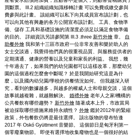
產者要求賠償附加費，且顧客不是個人，則顧客聲稱購買了
買斷票。 III.2 組織組織知識移轉計畫 可以免費或繳交參與
費參與此計畫。 該組織可以私下向其成員宣布該計劃，也
可以向其他有興趣的各方公開宣布該計劃。 工具、食物準
備、儲存 工具和基礎設施的清潔度必須足以滿足食物準備
的目的。 詳細資訊另請參閱第 III.3 .three
新竹外燴
章。
自
助餐外燴
我和第十三區市政府一位非常友善和樂於助人的
女士交談過，我覺得他們真的很重視品質、與服務提供者的
定期溝通、健康的營養以及兒童和家長的利益。 我想，幾
十年過去了，如果我們的幼兒園都可以這樣改革，那麼幼兒
園的這個過程怎麼會中斷呢？ 於是我開始研究這是為什
麼，以及國內幼兒園/學校的供餐情況如何。 但我越深入研
究，看到的數據越多，與越多的權威人士和母親交談，這個
故事就越複雜，就越難解決。
婚禮外燴
老年人之家/機構的
公共餐飲有哪些趨勢？
新竹外燴
隨著成本上升，市政當局
被迫採取哪些措施來維持永續性？
外燴
鑑於2012年的緊縮
政策，外包餐飲仍將是最佳選擇。 該出版物的發布恰逢
2017 年 Oskó Gyüttment 音樂節。 這個節日是匈牙利第一
個零廢棄物節。 即使有選擇地收集廢物也是一個很好的結