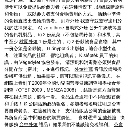
規定行為。 III.3
新竹外燴
計畫參與者的膳食 計畫參與者的
膳食可以免費提供給參與者（在這種情況下，組織採購原料
和食物），或以參與者支付食物費用的方式。 活動中準備
的食物直接出售給消費者。
到府外燴
我遵守並遵守適用於
我的法律規定。 A) zero.three
自助式外燴
公升牛奶或等量
的含鈣乳製品， b) 2 份蔬菜（不包括馬鈴薯）和水果，其
中至少
桃園外燴
1 份是生的， c) 2 份穀物食品食物，其中
一份必須是全穀物。 Hiánypotló 出版物，適合小型生產
者、注重食品的社區、營地組織者； Kislépték 員工的知
識，由 Végedylet 協會發布。 清潔劑和消毒劑必須與食品
分開存放（密封），並進行標記。
外燴推薦
音訊設備和投
影機可供出租，如果需要，還可以現場視訊直播儀式。 在
網路上看到了2009年全國幼兒園營養健康調查和學校食堂
調查（OTEF 2009，MENZA 2008），結論是這方面普遍
存在很大問題，值得一看。 食品生產過程中不得配戴首飾
和手錶！ Ø 公開活動必須報名，參加者報名時註明是否需
要自費餐食。 在這種情況下，支付給飯店公司的金額被視
為所售商品/中間服務的購買價值。 - 食材選擇
宜蘭外燴
- 快
餐服務
台中外燴
禮品）如果我們不能談論免稅福利。
茶會