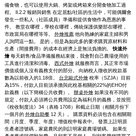
備食物，也可以使用大鍋、烤架或烤箱來分開食物加工過
程。 II.2.2 報銷與銷售 在定居點/社區的生活中，可能偶爾會
發生一些私人（社區成員）準備和提供食物作為恩惠的事
件。 教堂在哪裡，學校在哪裡，傳統保護俱樂部在哪裡，
市政當局在哪裡等等。
外燴推薦
他向熟練的家庭主婦和男
人詢問這一點。 是的，但是為如此多的要求購買原材料和
生產（間接費用）的成本在經濟上是無法負擔的。
快速外
燴
每天銷售/食品準備服務結束後，我會對自己農場使用的
工具進行清潔和消毒。
西式外燴
就服務而言，其正常市場
價值或個人沒有義務支付的部分。 向納稅人徵收的稅款基
數為以前收入的1.18倍。
台北歐式外燴
稅率（SZJA）目前
為15%，付款人目前須承擔與此稅基相關的22%的EHO付
款義務（以下簡稱公共收費）。
辦桌外燴
如果沒有不同的
規定，付款人必須將公共費用設定為福利月的義務，並按照
《稅收制度法》34（表格 1708）和截止日期（相關月份下
一個月的
外燴自助餐
12 天）。 購票資料必須包含在相關期
間（月度、季度、年度）增值稅申報表中。 發票上註明原
生產者證號碼，家庭農民的則註明家庭農場號碼。 如果生