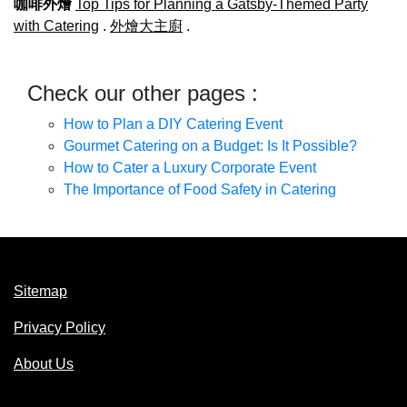
咖啡外燴
Top Tips for Planning a Gatsby-Themed Party
with Catering
.
外燴大主廚
.
Check our other pages :
How to Plan a DIY Catering Event
Gourmet Catering on a Budget: Is It Possible?
How to Cater a Luxury Corporate Event
The Importance of Food Safety in Catering
Sitemap
Privacy Policy
About Us