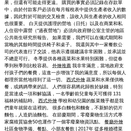
果，但還有可能走得更遠。 購買的事實必須記錄在存款單
中，由於付款客戶必須在每月報稅表中提供生產者收入的數
據，因此對於可能的交叉檢查，該收入與生產者的收入相同
也很重要。 白天提供護理的營地（日托）以及在商業和私
人住宿中露營（“過夜營地”）必須向政府辦公室主管的地區
公共衛生研究所報告。 如果需要，我們可以在儀式期間和
當晚的其餘時間提供椅子和桌子。 我還與其中一家餐飲公
司的代表進行了交談，他表示遵循建議非常困難，並承認並
不總是可行。 冬季提供各種蔬菜和水果特別困難，但從春
季到秋季則比較容易。
外燴推薦
我非常滿意，當地政府支
付孩子們的餐費，這進一步增強了我的滿意度，所以每個人
都理所當然地得到了這一切。
西式外燴
蔬菜和水果僅供晚
餐，或媽媽帶來的話。 人們很容易將此歸咎於缺錢，特別
是當達成一項和解協議，一名學齡前兒童每天可獲得 131
福林的補貼時。
西式外燴
學校和幼兒園的飯菜幾乎都是我
們童年就留在這裡的。 很多白麵包和麵食，不新鮮的切片
麵包，人造奶油麵包。 在節慶期間，零廢棄物生活方式專
家腐殖質協會50也運作了一個零廢棄物資訊點。
餐廳外燴
社區食物準備、餐點、小朋友餐飲 | 2017年 從多種婚禮菜