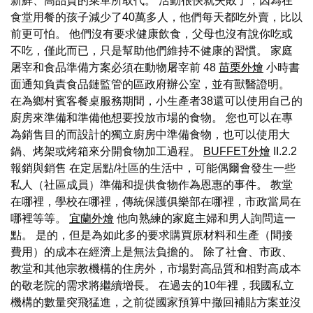
新鮮、高品質的菜單所取代。 活動很快就失敗了，因為在
食堂用餐的孩子減少了40萬多人，他們每天都吃外賣，比以
前更可怕。 他們沒有要求健康飲食，父母也沒有說你吃或
不吃，僅此而已，只是幫助他們維持不健康的習慣。 家庭
屠宰和食品準備方案必須在動物屠宰前 48
苗栗外燴
小時書
面通知負責食品鏈監管的區政府辦公室，並有獸醫證明。
在為鄉村賓客餐桌服務期間，小生產者38還可以使用自己的
廚房來準備和準備他想要投放市場的食物。 您也可以在專
為銷售目的而設計的獨立廚房中準備食物，也可以使用大
鍋、烤架或烤箱來分開食物加工過程。
BUFFET外燴
II.2.2
報銷與銷售 在定居點/社區的生活中，可能偶爾會發生一些
私人（社區成員）準備和提供食物作為恩惠的事件。 教堂
在哪裡，學校在哪裡，傳統保護俱樂部在哪裡，市政當局在
哪裡等等。
宜蘭外燴
他向熟練的家庭主婦和男人詢問這一
點。 是的，但是為如此多的要求購買原材料和生產（間接
費用）的成本在經濟上是無法負擔的。 除了社會、市政、
教堂和其他宗教機構的住房外，市場對高品質和相對高成本
的敬老院的需求將繼續增長。 在過去的10年裡，我國私立
機構的數量突飛猛進，之前從國家預算中撤回補貼方案並沒