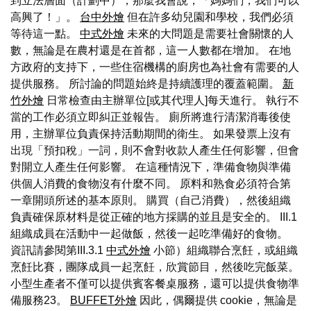
到立法層面（計劃中），那麼我會說，「媽媽們，我們可以
高興了！」。
台中外燴
但在許多幼兒園和學校，我們必須
等待這一點。
中式外燴
未來的大問題是需要社會關懷的人
數，無論是在農村還是在首都，這一人數都在增加。 在地
方政府的支持下，一些住宿機構的廚房也為社會有需要的人
提供服務。 所討論的問題始終是持續護理的覆蓋範圍。
新
竹外燴
日常檢查由主辦單位[或其代理人]每天進行。 執行不
當的工作必須立即糾正並報告。 廁所將進行清潔消毒後使
用，主辦單位負責保持活動期間的衛生。 如果發票上沒有
出現「預扣稅」一詞，則不會對收款人產生任何影響，但會
對開立人產生任何影響。 在這種情況下，準備食物與準備
供個人消費的食物沒有什麼不同。 原料和熟食必須符合第
一章開頭所述的基本原則。 購買（自己消費），然後組織
負責確保原材料是從正確的地方採購的並且是安全的。 III.1
組織成員在活動中一起做飯，然後一起吃準備好的食物。
資訊請參閱第III.3.1
中式外燴
小節）組織聯合烹飪，或組織
烹飪比賽，團隊成員一起烹飪，欣賞節目，然後吃完飯菜。
小型生產者不僅可以提供賓客餐桌服務，還可以提供食物準
備服務23。
BUFFET外燴
因此，偶爾提供 cookie，無論是