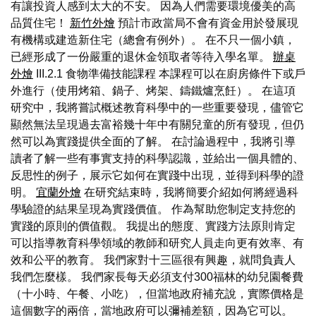
有讓投資人感到太大的不安。 因為人們需要環境優美的高
品質住宅！
新竹外燴
預計市政當局不會有資金用於發展現
有機構或建造新住宅（總會有例外）。 在不只一個小鎮，
已經形成了一份嚴重的退休金領取者等待入學名單。
辦桌
外燴
III.2.1 食物準備技能課程 本課程可以在廚房條件下或戶
外進行（使用烤箱、鍋子、烤架、鑄鐵爐烹飪）。 在這項
研究中，我將嘗試概述教育科學中的一些重要發現，儘管它
顯然無法呈現過去富裕幾十年中有關兒童的所有發現，但仍
然可以為實踐提供全面的了解。 在討論過程中，我將引導
讀者了解一些有事實支持的科學認識，並給出一個具體的、
反思性的例子，展示它如何在實踐中出現，並得到科學的證
明。
宜蘭外燴
在研究結束時，我將簡要介紹如何將經過科
學驗證的結果呈現為實踐價值。 作為幫助您制定支持您的
實踐的原則的價值觀。 我提出的態度、實踐方法原則肯定
可以指導教育科學領域的教師和研究人員走向更有效率、有
效和公平的教育。 我們家對十三區很有興趣，就問負責人
我們怎麼樣。 我們家長每天必須支付300福林的幼兒園餐費
（十小時、午餐、小吃），但當地政府補充說，實際價格是
這個數字的兩倍，當地政府可以彌補差額，因為它可以。