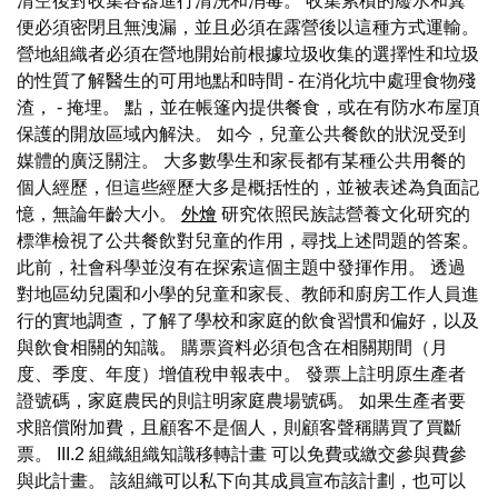
清空後對收集容器進行清洗和消毒。 收集累積的廢水和糞
便必須密閉且無洩漏，並且必須在露營後以這種方式運輸。
營地組織者必須在營地開始前根據垃圾收集的選擇性和垃圾
的性質了解醫生的可用地點和時間 - 在消化坑中處理食物殘
渣， - 掩埋。 點，並在帳篷內提供餐食，或在有防水布屋頂
保護的開放區域內解決。 如今，兒童公共餐飲的狀況受到
媒體的廣泛關注。 大多數學生和家長都有某種公共用餐的
個人經歷，但這些經歷大多是概括性的，並被表述為負面記
憶，無論年齡大小。
外燴
研究依照民族誌營養文化研究的
標準檢視了公共餐飲對兒童的作用，尋找上述問題的答案。
此前，社會科學並沒有在探索這個主題中發揮作用。 透過
對地區幼兒園和小學的兒童和家長、教師和廚房工作人員進
行的實地調查，了解了學校和家庭的飲食習慣和偏好，以及
與飲食相關的知識。 購票資料必須包含在相關期間（月
度、季度、年度）增值稅申報表中。 發票上註明原生產者
證號碼，家庭農民的則註明家庭農場號碼。 如果生產者要
求賠償附加費，且顧客不是個人，則顧客聲稱購買了買斷
票。 III.2 組織組織知識移轉計畫 可以免費或繳交參與費參
與此計畫。 該組織可以私下向其成員宣布該計劃，也可以