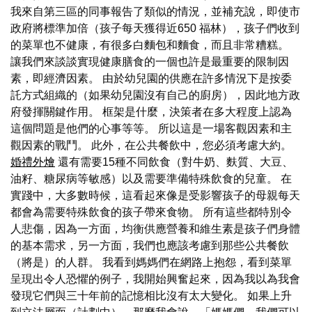
我來自第三區的同事報告了類似的情況，並補充說，即使市
政府將標準加倍（孩子每天獲得近650 福林），孩子們收到
的菜單也不健康，有很多白麵包和麵食，而且非常糟糕。
讓我們來談談實現健康膳食的一個也許是最重要的限制因
素，即經濟因素。 由於幼兒園的供應在許多情況下是按委
託方式組織的（如果幼兒園沒有自己的廚房），因此地方政
府發揮關鍵作用。 框架是什麼，決策者在多大程度上認為
這個問題是他們的心事等等。 所以這是一場客觀因素和主
觀因素的戰鬥。 此外，在公共餐飲中，您必須考慮大約。
婚禮外燴
還有需要15種不同飲食（對牛奶、麩質、大豆、
油籽、糖尿病等敏感）以及需要準備特殊飲食的兒童。 在
實踐中，大多數時候，這看起來像是受影響孩子的母親每天
都會為需要特殊飲食的孩子帶來食物。 所有這些都特別令
人悲傷，因為一方面，均衡供應營養和維生素是孩子們身體
的基本需求，另一方面，我們也應該考慮到那些公共餐飲
（將是）的人群。 我看到媽媽們在網路上抱怨，看到菜單
呈現出令人恐懼的例子，我開始興奮起來，因為我以為我會
發現它們與三十年前的記憶相比沒有太大變化。 如果上升