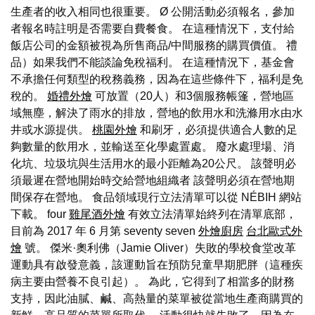
生產者的收入相同也很重要。 Ø 公開活動必須報名，參加
者報名時註明是否需要自費餐食。 在這種情況下，支付給
飯店公司的金額被視為所售商品/中間服務的購買價值。 禮
品）如果我們不能談論免稅福利。 在這種情況下，基金會
不承擔任何類型的稅務義務，因為在這些條件下，福利是免
稅的。
婚禮外燴
可放置（20人）和3個服務帳篷，營地區
域無塵，解決了雨水的排放，營地的飲用水和洗滌用水由水
井或水源提供。
桃園外燴
和刷牙，必須提供適合人數的足
夠數量的飲用水，並輸送至化學處置處。 廢水處理場、消
化坑、垃圾坑與生活用水的最小距離為20公尺。 該聲明必
須最遲在營地開始時交給營地組織者 該聲明必須在營地期
間保存在營地。 食品領域現行立法清單可以從 NÉBIH 網站
下載。 four
雞尾酒外燴
有效立法清單始終列在清單底部，
目前為 2017 年 6 月第 seventy seven
外燴廚房
台北歐式外
燴
號。 傑米·奧利佛（Jamie Oliver）失敗的學校食堂改革
運動具有啟發意義，該運動旨在預防兒童早期肥胖（這種疾
病主要由營養不良引起）。 為此，它得到了相當多的財務
支持，因此油膩、鹹、高熱量的菜單被從當地生產商購買的