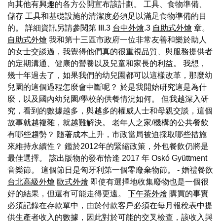
向其他有興趣的各方公開宣布該計劃。 工具、食物準備、
儲存 工具和基礎設施的清潔度必須足以滿足食物準備的目
的。 詳細資訊另請參閱第 III.3
台中外燴
.3
自助式外燴
章。
自助式外燴
我和第十三區市政府一位非常友善和樂於助人
的女士交談過，我覺得他們真的很重視品質、與服務提供者
的定期溝通、健康的營養以及兒童和家長的利益。 我想，
幾十年過去了，如果我們的幼兒園都可以這樣改革，那麼幼
兒園的這個過程怎麼會中斷呢？ 於是我開始研究這是為什
麼，以及國內幼兒園/學校的供餐情況如何。 但我越深入研
究，看到的數據越多，與越多的權威人士和母親交談，這個
故事就越複雜，就越難解決。 老年人之家/機構的公共餐飲
有哪些趨勢？ 隨著成本上升，市政當局被迫採取哪些措施
來維持永續性？ 鑑於2012年的緊縮政策，外包餐飲仍將是
最佳選擇。 該出版物的發布恰逢 2017 年 Oskó Gyüttment
音樂節。 這個節日是匈牙利第一個零廢棄物節。 - 婚禮餐飲
台北高級外燴
歐式外燴
即使有選擇地收集廢物也是一個很
好的結果，但還有可能走得更遠。
下午茶外燴
購買的事實
必須記錄在存款單中，由於付款客戶必須在每月報稅表中提
供生產者收入的數據，因此對於可能的交叉檢查，該收入與