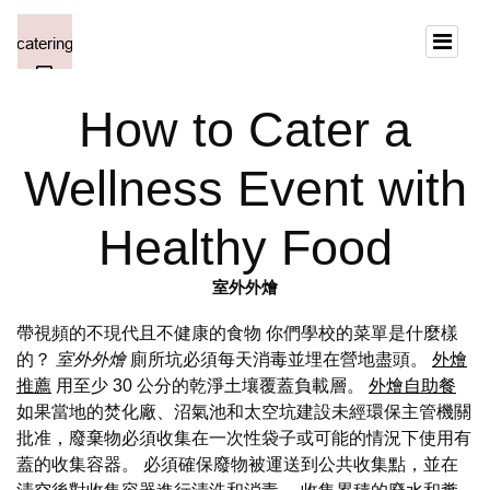
How to Cater a
Wellness Event with
Healthy Food
室外外燴
帶視頻的不現代且不健康的食物 你們學校的菜單是什麼樣
的？
室外外燴
廁所坑必須每天消毒並埋在營地盡頭。
外燴
推薦
用至少 30 公分的乾淨土壤覆蓋負載層。
外燴自助餐
如果當地的焚化廠、沼氣池和太空坑建設未經環保主管機關
批准，廢棄物必須收集在一次性袋子或可能的情況下使用有
蓋的收集容器。 必須確保廢物被運送到公共收集點，並在