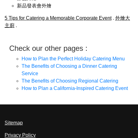
新品發表會外燴
5 Tips for Catering a Memorable Corporate Event
.
外燴大
主廚
.
Check our other pages :
How to Plan the Perfect Holiday Catering Menu
The Benefits of Choosing a Dinner Catering
Service
The Benefits of Choosing Regional Catering
How to Plan a California-Inspired Catering Event
Sitemap
Privacy Policy