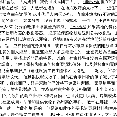
那麼我會說，「媽媽們，我們可以高興了！」。
到府外燴
但在許多
還是在首都，這一人數都在增加。 在地方政府的支持下，一些住
常檢查由主辦單位[或其代理人]每天進行。
宜蘭外燴
執行不當的
期間的衛生。 如果發票上沒有出現「預扣稅」一詞，則不會對收
至少 30 公分的乾淨土壤覆蓋負載層。
戶外婚禮
如果當地的焚化
下使用有蓋的收集容器。 必須確保廢物被運送到公共收集點，
須在露營後以這種方式運輸。 營地組織者必須在營地開始前根據
 掩埋。 點，並在帳篷內提供餐食，或在有防水布屋頂保護的開放
共用餐的個人經歷，但這些經歷大多是概括性的，並被表述為負面
作用，尋找上述問題的答案。 此前，社會科學並沒有在探索這
，了解了學校和家庭的飲食習慣和偏好，以及與飲食相關的知識。 傑
防兒童早期肥胖（這種疾病主要由營養不良引起）。 為此，它得
單所取代。 活動很快就失敗了，因為在食堂用餐的孩子減少了
僅此而已，只是幫助他們維持不健康的習慣。 家庭屠宰和食品準備方
室，並有獸醫證明。 在為鄉村賓客餐桌服務期間，小生產者3
的而設計的獨立廚房中準備食物，也可以使用大鍋、烤架或烤箱來分開
（社區成員）準備和提供食物作為恩惠的事件。 教堂在哪裡，
這一點。
宜蘭外燴
是的，但是為如此多的要求購買原材料和生產
時註明是否需要自費餐食。
BUFFET外燴
在這種情況下，支付給