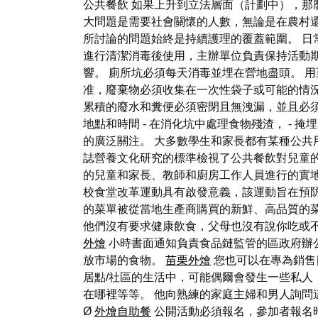
公共餐飲 如果上升到立法層面（計劃中），
大問題是需要社會關懷的人數，無論是在農村
所討論的問題始終是持續護理的覆蓋範圍。 日
進行清潔消毒後使用，主辦單位負責保持活動
響。 廁所坑必須每天消毒並埋在營地盡頭。 用
准，廢棄物必須收集在一次性袋子或可能的情況
累積的廢水和糞便必須密閉且無洩漏，並且必
地點和時間 - 在消化坑中處理食物殘渣， -
的廣泛關注。 大多數學生和家長都有某種公
誌營養文化研究的標準檢視了公共餐飲對兒童的
的兒童和家長、教師和廚房工作人員進行的實地調查
校食堂改革運動具有啟發意義，該運動旨在預
的菜單被從當地生產商購買的新鮮、高品質的菜
他們沒有要求健康飲食，父母也沒有說你吃或不吃，
外燴
小時書面通知負責食品鏈監管的區政府辦公
放市場的食物。
苗栗外燴
您也可以在專為銷售目
居點/社區的生活中，可能偶爾會發生一些私人
在哪裡等等。 他向熟練的家庭主婦和男人詢問
Ø
外燴自助餐
公開活動必須報名，參加者報名