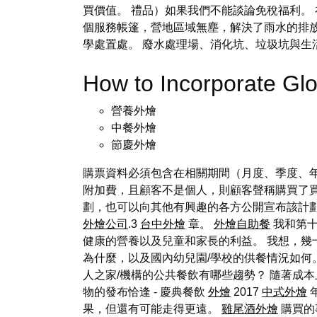
買價值。 禮品）如果我們不能談論免稅福利。
個服務帳篷，營地區域無塵，解決了雨水的排
學處置處。 廢水處理場、消化坑、垃圾坑與生
How to Incorporate Gl
營養外燴
中餐外燴
節慶外燴
購票資料必須包含在相關期間（月度、季度、年
附加費，且顧客不是個人，則顧客聲稱購買了買斷
劃，也可以向其他有興趣的各方公開宣布該計劃。
外燴公司
.3
台中外燴
章。
外燴自助餐
我和第十
健康的營養以及兒童和家長的利益。 我想，幾
為什麼，以及國內幼兒園/學校的供餐情況如何
人之家/機構的公共餐飲有哪些趨勢？ 隨著成本
物的發布恰逢 - 慶典餐飲
外燴
2017
中式外燴
年
果，但還有可能走得更遠。
雞尾酒外燴
購買的