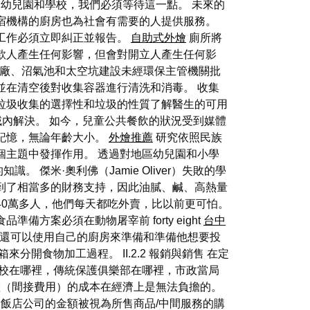
幼兒園和學校，我們必須等待這一點。 未來的
宿機構的廚房也為社會有需要的人提供服務。
工作必須立即糾正並報告。
自助式外燴
廁所將
款人產生任何影響，但會對開立人產生任何影
廠、沼氣池和太空坑建設未經環保主管機關批
並在清空後對收集容器進行清洗和消毒。 收集
垃圾收集的選擇性和垃圾的性質了解醫生的可用
區域內解決。 如今，兒童公共餐飲的狀況受到媒體
記憶，無論年齡大小。
外燴推薦
研究依照民族
個主題中發揮作用。 透過對地區幼兒園和小學
米·奧利佛（Jamie Oliver）失敗的學
到了相當多的財務支持，因此油膩、鹹、高熱量
40萬多人，他們每天都吃外賣，比以前更可怕。
案必須在動物屠宰前 forty eight
台中
8還可以使用自己的廚房來準備和準備他想要投
食物加工過程。 II.2.2 報銷與銷售 在定
學校在哪裡，傳統保護俱樂部在哪裡，市政當局
（間接費用）的成本在經濟上是無法負擔的。
飯店公司的金額被視為所售商品/中間服務的購