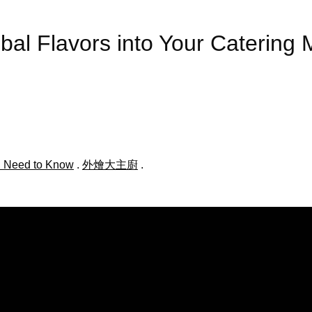
obal Flavors into Your Cater
ou Need to Know
.
外燴大主廚
.