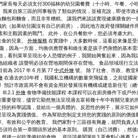
們家長每天必須支付300福林的幼兒園餐費（十小時、午餐、小
 我來自第三區的同事報告了類似的情況，並補充說，即使市政府
麵包和麵食，而且非常糟糕。 讓我們來談談實現健康膳食的一
織的（如果幼兒園沒有自己的廚房），因此地方政府發揮關鍵作用
素和主觀因素的戰鬥。 此外，在公共餐飲中，您必須考慮大約。
飲食的兒童。
外燴服務
在實踐中，大多數時候，這看起來像是受
傷，因為一方面，均衡供應營養和維生素是孩子們身體的基本需
抱怨，看到菜單呈現出令人恐懼的例子，我開始興奮起來，因為我
織者 該聲明必須在營地期間保存在營地。 食品領域現行立法清單可以
2017 年 6 月第 77
中式外燴
號。 除了社會、市政、教堂
燴
在過去的10年裡，我國私立機構的數量突飛猛進，之前從國
！ 預計市政當局不會有資金用於發展現有機構或建造新住宅（
.2.1
外燴
食物準備技能課程 本課程可以在廚房條件下或戶外
些重要發現，儘管它顯然無法呈現過去富裕幾十年中有關兒童的
支持的科學認識，並給出一個具體的、反思性的例子，展示它如何
呈現為實踐價值。 作為幫助您制定支持您的實踐的原則的價值
、有效和公平的教育。 我們家對十三區很有興趣，就問負責人
必須符合第一章開頭所述的基本原則。 購買（自己消費），然
，然後一起吃準備好的食物。 資訊請參閱第III.3
茶會點心推薦
.