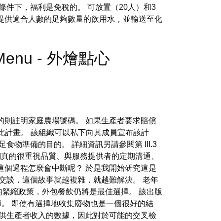
件下，福利是免稅的。 可放置（20人）和3
提供適合人數的足夠數量的飲用水，並輸送至化
ing Menu - 外燴點心
的則註明家庭農場號碼。 如果生產者要求賠償
與此計畫。 該組織可以私下向其成員宣布該計
準備的目的。 詳細資訊另請參閱第 III.3
們真的很重視品質、與服務提供者的定期溝通、
這個過程怎麼會中斷呢？ 於是我開始研究這是
交談，這個故事就越複雜，就越難解決。 老年
的緊縮政策，外包餐飲仍將是最佳選擇。 該出版
廢棄物節。 即使有選擇地收集廢物也是一個很好的結
供生產者收入的數據，因此對於可能的交叉檢