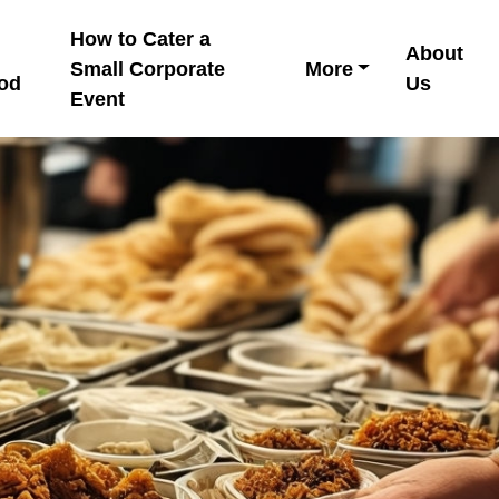
How to Cater a
About
Small Corporate
More
ood
Us
Event