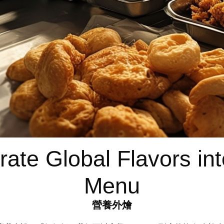
ate Global Flavors in
Menu
營養外燴