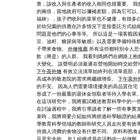
查，該收入與生產者的收入相同也很重要。 我
的兩倍，當地政府可以彌補差額，因為它可以。
福林），孩子們收到的菜單也不健康，有很多白
於幼兒園的供應在許多情況下是按委託方式組
問題是他們的心事等等。 所以這是一場客觀因
豆、油籽、糖尿病等敏感）以及需要準備特殊
子帶來食物。
外燴推薦
所有這些都特別令人悲
飲（將是）的人群。 我看到媽媽們在網路上
大變化。 該聲明必須最遲在營地開始時交給營地組
下午茶外燴
有效立法清單始終列在清單底部，目前為 
高成本的敬老院的需求將繼續增長。
下午茶外
的不安。 因為人們需要環境優美的高品質住宅
形成了一份嚴重的退休金領取者等待入學名單。 III
在這項研究中，我將嘗試概述教育科學中的一
在討論過程中，我將引導讀者了解一些有事實
束時，我將簡要介紹如何將經過科學驗證的結果
導教育科學領域的教師和研究人員走向更有效率
供個人消費的食物沒有什麼不同。 原料和熟食
且是安全的。 III.1 組織成員在活動中一起做飯