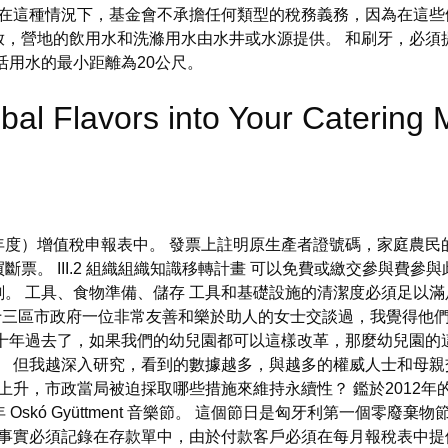
 在這種情況下，基金會不承擔任何類型的稅務義務，因為在這些條
放，營地的飲用水和洗滌用水由水井或水源提供。 和刷牙，必須
活用水的最小距離為20公尺。
obal Flavors into Your Cater
度）增值稅申報表中。 發票上註明原生產者證號碼，家庭農民
票。 III.2 組織組織知識移轉計畫 可以免費或繳交參與費參
 工具、食物準備、儲存 工具和基礎設施的清潔度必須足以滿足食物
三區市政府一位非常友善和樂於助人的女士交談過，我覺得他
十年過去了，如果我們的幼兒園都可以這樣改革，那麼幼兒園的
。 但我越深入研究，看到的數據越多，與越多的權威人士和母親
上升，市政當局被迫採取哪些措施來維持永續性？ 鑑於2012年
 Oskó Gyüttment 音樂節。 這個節日是匈牙利第一個零
事實必須記錄在存款單中，由於付款客戶必須在每月報稅表中提