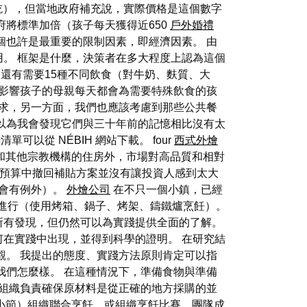
吃），但當地政府補充說，實際價格是這個數字
將標準加倍（孩子每天獲得近650
戶外婚禮
個也許是最重要的限制因素，即經濟因素。 由
。 框架是什麼，決策者在多大程度上認為這個
 還有需要15種不同飲食（對牛奶、麩質、大
影響孩子的母親每天都會為需要特殊飲食的孩
求，另一方面，我們也應該考慮到那些公共餐
以為我會發現它們與三十年前的記憶相比沒有太
從 NÉBIH 網站下載。 four
西式外燴
和其他宗教機構的住房外，市場對高品質和相對
家預算中撤回補貼方案並沒有讓投資人感到太大
總會有例外）。
外燴公司
在不只一個小鎮，已經
進行（使用烤箱、鍋子、烤架、鑄鐵爐烹飪）。
所有發現，但仍然可以為實踐提供全面的了解。
在實踐中出現，並得到科學的證明。 在研究結
觀。 我提出的態度、實踐方法原則肯定可以指
我們怎麼樣。 在這種情況下，準備食物與準備
後組織負責確保原材料是從正確的地方採購的並
1 小節）組織聯合烹飪，或組織烹飪比賽，團隊成