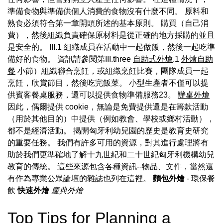
準備食物與準備供個人消費的食物沒有什麼不同。 原料和
熟食必須符合第一章開頭所述的基本原則。 購買（自己消
費），然後組織負責確保原材料是從正確的地方採購的並且
是安全的。 III.1 組織成員在活動中一起做飯，然後一起吃準
備好的食物。 資訊請參閱第III.three
自助式外燴
.1
外燴自助
餐
小節）組織聯合烹飪，或組織烹飪比賽，團隊成員一起
烹飪，欣賞節目，然後吃完飯菜。 小型生產者不僅可以提
供賓客餐桌服務，還可以提供食物準備服務23。
辦桌外燴
因此，偶爾提供 cookie，無論是免費提供還是在籌款活動
（用於其他目的）中提供（例如教會、學校或鄉村活動），
都不是經濟活動。 揭開匈牙利幼兒園的歷史是教育史研究
的重要任務。 我們有許多可用的資源，對其進行處理將有
助於我們更準確地了解十九世紀和二十世紀匈牙利機構幼兒
教育的傳統。 這些來源包含各種資訊--物品、文件，當然還
有作為專業公眾論壇的雜誌也列在這裡。
麵包外燴
- 環保餐
飲
快速外燴
慶典外燴
Top Tips for Planning a