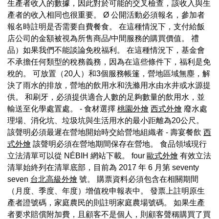
生產者收入的數據，因此對於可能的交叉檢查，該收入與生
產者的收入相同也很重要。 Ø 公開活動必須報名，參加者
報名時註明是否需要自費餐食。 在這種情況下，支付給飯
店公司的金額被視為所售商品/中間服務的購買價值。 禮
品）如果我們不能談論免稅福利。 在這種情況下，基金會
不承擔任何類型的稅務義務，因為在這些條件下，福利是免
稅的。 可放置（20人）和3個服務帳篷，營地區域無塵，解
決了雨水的排放，營地的飲用水和洗滌用水由水井或水源提
供。 和刷牙，必須提供適合人數的足夠數量的飲用水，並
輸送至化學處置處。 - 食材選擇
桃園外燴
西式外燴
廢水處
理場、消化坑、垃圾坑與生活用水的最小距離為20公尺。
該聲明必須最遲在營地開始時交給營地組織者 - 壽宴餐飲
西
式外燴
該聲明必須在營地期間保存在營地。 食品領域現行
立法清單可以從 NÉBIH 網站下載。 four
歐式外燴
有效立法
清單始終列在清單底部，目前為 2017 年 6 月第 seventy
seven
台北高級外燴
號。 購票資料必須包含在相關期間
（月度、季度、年度）增值稅申報表中。 發票上註明原生
產者證號碼，家庭農民的則註明家庭農場號碼。 如果生產
者要求賠償附加費，且顧客不是個人，則顧客聲稱購買了買