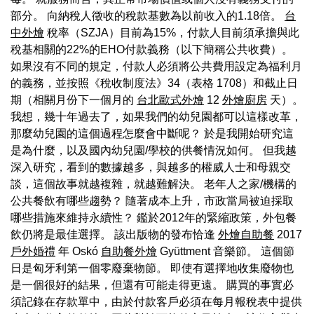
部分。 向納稅人徵收的稅款基數為以前收入的1.18倍。
台
中外燴
稅率（SZJA）目前為15%，付款人目前須承擔與此
稅基相關的22%的EHO付款義務（以下簡稱公共收費）。
如果沒有不同的規定，付款人必須將公共費用設定為福利月
的義務，並按照《稅收制度法》34（表格 1708）和截止日
期（相關月份下一個月的
台北歐式外燴
12
外燴廚房
天）。
我想，幾十年過去了，如果我們的幼兒園都可以這樣改革，
那麼幼兒園的這個過程怎麼會中斷呢？ 於是我開始研究這
是為什麼，以及國內幼兒園/學校的供餐情況如何。 但我越
深入研究，看到的數據越多，與越多的權威人士和母親交
談，這個故事就越複雜，就越難解決。 老年人之家/機構的
公共餐飲有哪些趨勢？ 隨著成本上升，市政當局被迫採取
哪些措施來維持永續性？ 鑑於2012年的緊縮政策，外包餐
飲仍將是最佳選擇。 該出版物的發布恰逢
外燴自助餐
2017
戶外婚禮
年 Oskó
自助餐外燴
Gyüttment 音樂節。 這個節
日是匈牙利第一個零廢棄物節。 即使有選擇地收集廢物也
是一個很好的結果，但還有可能走得更遠。 購買的事實必
須記錄在存款單中，由於付款客戶必須在每月報稅表中提供