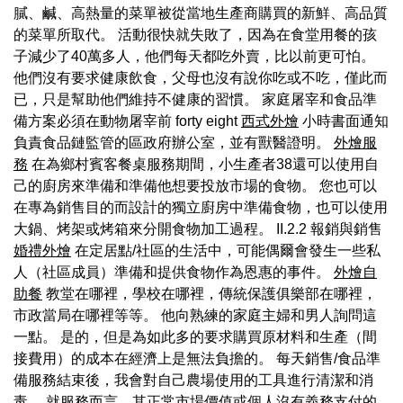
膩、鹹、高熱量的菜單被從當地生產商購買的新鮮、高品質
的菜單所取代。 活動很快就失敗了，因為在食堂用餐的孩
子減少了40萬多人，他們每天都吃外賣，比以前更可怕。
他們沒有要求健康飲食，父母也沒有說你吃或不吃，僅此而
已，只是幫助他們維持不健康的習慣。 家庭屠宰和食品準
備方案必須在動物屠宰前 forty eight
西式外燴
小時書面通知
負責食品鏈監管的區政府辦公室，並有獸醫證明。
外燴服
務
在為鄉村賓客餐桌服務期間，小生產者38還可以使用自
己的廚房來準備和準備他想要投放市場的食物。 您也可以
在專為銷售目的而設計的獨立廚房中準備食物，也可以使用
大鍋、烤架或烤箱來分開食物加工過程。 II.2.2 報銷與銷售
婚禮外燴
在定居點/社區的生活中，可能偶爾會發生一些私
人（社區成員）準備和提供食物作為恩惠的事件。
外燴自
助餐
教堂在哪裡，學校在哪裡，傳統保護俱樂部在哪裡，
市政當局在哪裡等等。 他向熟練的家庭主婦和男人詢問這
一點。 是的，但是為如此多的要求購買原材料和生產（間
接費用）的成本在經濟上是無法負擔的。 每天銷售/食品準
備服務結束後，我會對自己農場使用的工具進行清潔和消
毒。 就服務而言，其正常市場價值或個人沒有義務支付的