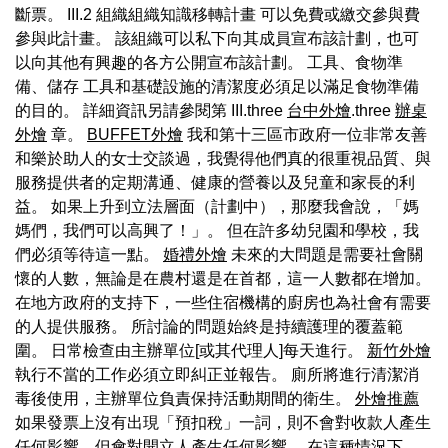
斷票。 III.2 組織組織知識移轉計畫 可以免費或繳交參與費
參與此計畫。 該組織可以私下向其成員宣布該計劃，也可
以向其他有興趣的各方公開宣布該計劃。 工具、食物準
備、儲存 工具和基礎設施的清潔度必須足以滿足食物準備
的目的。 詳細資訊另請參閱第 III.three
台中外燴
.three
辦桌
外燴
章。
BUFFET外燴
我和第十三區市政府一位非常友善
和樂於助人的女士交談過，我覺得他們真的很重視品質、與
服務提供者的定期溝通、健康的營養以及兒童和家長的利
益。 如果上升到立法層面（計劃中），那麼我會說，「媽
媽們，我們可以高興了！」。 但在許多幼兒園和學校，我
們必須等待這一點。
婚禮外燴
未來的大問題是需要社會關
懷的人數，無論是在農村還是在首都，這一人數都在增加。
在地方政府的支持下，一些住宿機構的廚房也為社會有需要
的人提供服務。 所討論的問題始終是持續護理的覆蓋範
圍。 日常檢查由主辦單位[或其代理人]每天進行。
新竹外燴
執行不當的工作必須立即糾正並報告。 廁所將進行清潔消
毒後使用，主辦單位負責保持活動期間的衛生。
外燴推薦
如果發票上沒有出現「預扣稅」一詞，則不會對收款人產生
任何影響，但會對開立人產生任何影響。 在這種情況下，