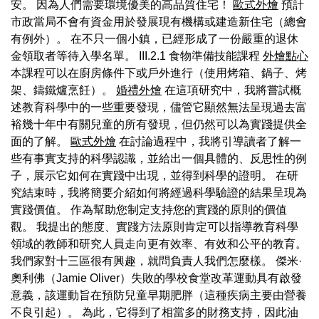
安。 因為人們需要環境優美的高品質住宅！
歐式外燴
預計
市政當局不會有資金用於發展現有機構或建造新住宅（總會
有例外）。 在不只一個小鎮，已經形成了一份嚴重的退休
金領取者等待入學名單。 III.2.1 食物準備技能課程
外燴點心
本課程可以在廚房條件下或戶外進行（使用烤箱、鍋子、烤
架、鑄鐵爐烹飪）。
婚禮外燴
在這項研究中，我將嘗試概
述教育科學中的一些重要發現，儘管它顯然無法呈現過去富
裕幾十年中有關兒童的所有發現，但仍然可以為實踐提供全
面的了解。
歐式外燴
在討論過程中，我將引導讀者了解一
些有事實支持的科學認識，並給出一個具體的、反思性的例
子，展示它如何在實踐中出現，並得到科學的證明。 在研
究結束時，我將簡要介紹如何將經過科學驗證的結果呈現為
實踐價值。 作為幫助您制定支持您的實踐的原則的價值
觀。 我提出的態度、實踐方法原則肯定可以指導教育科學
領域的教師和研究人員走向更有效率、有效和公平的教育。
我們家對十三區很有興趣，就問負責人我們怎麼樣。 傑米·
奧利佛（Jamie Oliver）失敗的學校食堂改革運動具有啟發
意義，該運動旨在預防兒童早期肥胖（這種疾病主要由營養
不良引起）。 為此，它得到了相當多的財務支持，因此油